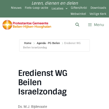
Leren, dienen en delen
Nieuws
Fiets-Loop-actie
Giften/Anbi
Downloads
Locaties
Webwinkel
Veilige Kerk
Menu
Home
Agenda - PG Beilen
Eredienst WG
Beilen Israelzondag
Eredienst WG
Beilen
Israelzondag
Ds. M.J. Bijdevaate