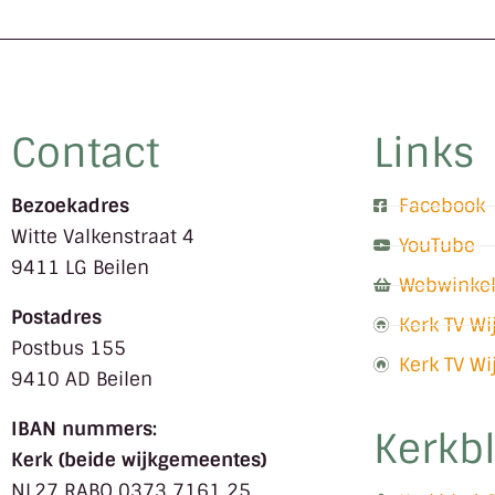
Contact
Links
Bezoekadres
Facebook
Witte Valkenstraat 4
YouTube
9411 LG Beilen
Webwinke
Postadres
Kerk TV W
Postbus 155
Kerk TV W
9410 AD Beilen
IBAN nummers:
Kerkb
Kerk (beide wijkgemeentes)
NL27 RABO 0373 7161 25