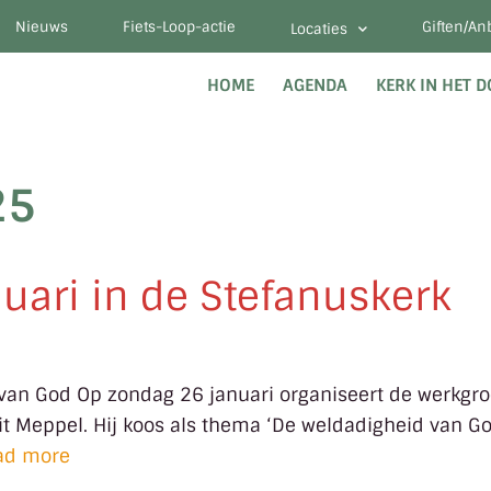
Nieuws
Fiets-Loop-actie
Giften/An
Locaties
HOME
AGENDA
KERK IN HET 
25
nuari in de Stefanuskerk
 van God Op zondag 26 januari organiseert de werkgroe
uit Meppel. Hij koos als thema ‘De weldadigheid van G
ad more