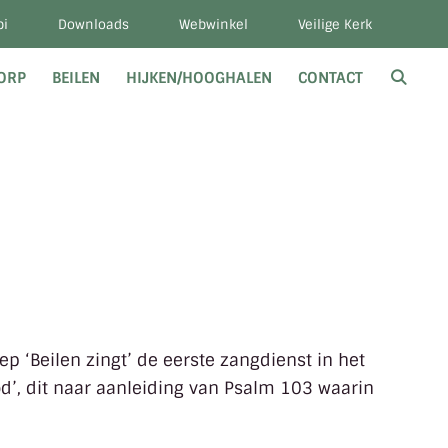
bi
Downloads
Webwinkel
Veilige Kerk
DORP
BEILEN
HIJKEN/HOOGHALEN
CONTACT
p ‘Beilen zingt’ de eerste zangdienst in het
od’, dit naar aanleiding van Psalm 103 waarin