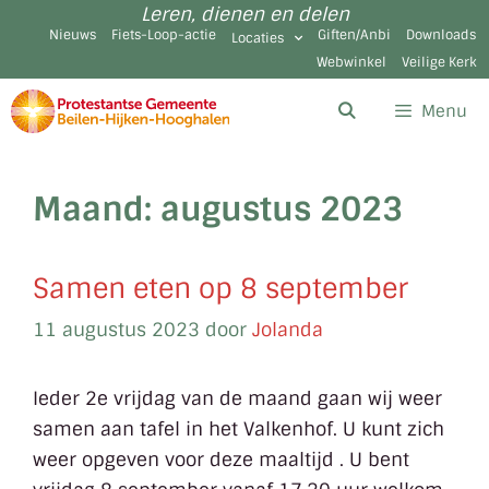
Leren, dienen en delen
Nieuws
Fiets-Loop-actie
Giften/Anbi
Downloads
Locaties
Webwinkel
Veilige Kerk
Menu
Maand:
augustus 2023
Samen eten op 8 september
11 augustus 2023
door
Jolanda
Ieder 2e vrijdag van de maand gaan wij weer
samen aan tafel in het Valkenhof. U kunt zich
weer opgeven voor deze maaltijd . U bent