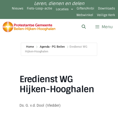
Leren, dienen en delen
Nieuws
Fiets-Loop-actie
Giften/Anbi
Downloads
Locaties
Webwinkel
Veilige Kerk
Menu
Home
Agenda - PG Beilen
Eredienst WG
Hijken-Hooghalen
Eredienst WG
Hijken-Hooghalen
Ds. G. v.d. Dool (Vledder)