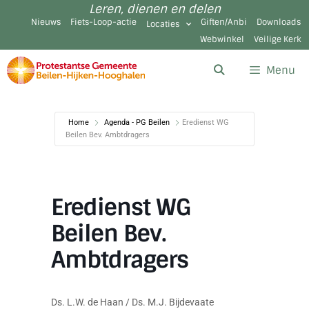
Leren, dienen en delen
Nieuws
Fiets-Loop-actie
Giften/Anbi
Downloads
Locaties
Webwinkel
Veilige Kerk
Menu
Home
Agenda - PG Beilen
Eredienst WG
Beilen Bev. Ambtdragers
Eredienst WG
Beilen Bev.
Ambtdragers
Ds. L.W. de Haan / Ds. M.J. Bijdevaate