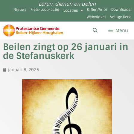
Leren, dienen en delen
Nieuws
Fiets-Loop-actie
Giften/Anbi
Downloads
Locaties
Webwinkel
Veilige Kerk
Menu
Beilen zingt op 26 januari in
de Stefanuskerk
januari 8, 2025