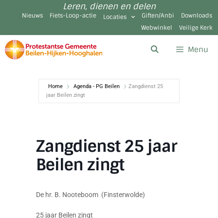
Leren, dienen en delen
Nieuws
Fiets-Loop-actie
Giften/Anbi
Downloads
Locaties
Webwinkel
Veilige Kerk
Menu
Home
Agenda - PG Beilen
Zangdienst 25
jaar Beilen zingt
Zangdienst 25 jaar
Beilen zingt
De hr. B. Nooteboom (Finsterwolde)
25 jaar Beilen zingt