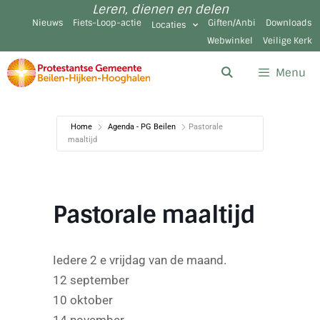
Leren, dienen en delen
Nieuws
Fiets-Loop-actie
Giften/Anbi
Downloads
Locaties
Webwinkel
Veilige Kerk
Menu
Home
Agenda - PG Beilen
Pastorale
maaltijd
Pastorale maaltijd
Iedere 2 e vrijdag van de maand.
12 september
10 oktober