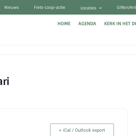
Nieuws
Fiets-Loop-actie
Giften/An
Locaties
HOME
AGENDA
KERK IN HET 
ri
+ iCal / Outlook export