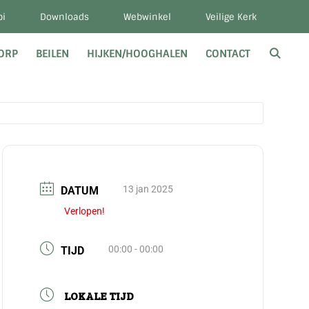
bi
Downloads
Webwinkel
Veilige Kerk
DORP
BEILEN
HIJKEN/HOOGHALEN
CONTACT
13 jan 2025
DATUM
Verlopen!
00:00 - 00:00
TIJD
LOKALE TIJD