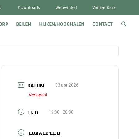
bi
Downloads
Webwinkel
Veilige Kerk
DORP
BEILEN
HIJKEN/HOOGHALEN
CONTACT
03 apr 2026
DATUM
Verlopen!
19:30 - 20:30
TIJD
LOKALE TIJD