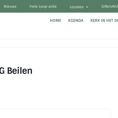
Nieuws
Fiets-Loop-actie
Giften/An
Locaties
HOME
AGENDA
KERK IN HET 
G Beilen