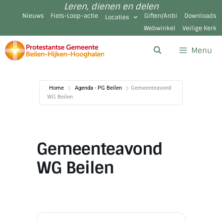
Leren, dienen en delen
Nieuws
Fiets-Loop-actie
Giften/Anbi
Downloads
Locaties
Webwinkel
Veilige Kerk
Menu
Home
Agenda - PG Beilen
Gemeenteavond
WG Beilen
Gemeenteavond
WG Beilen