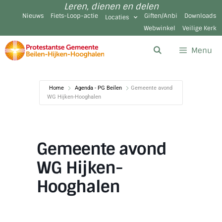
Leren, dienen en delen
Nieuws
Fiets-Loop-actie
Giften/Anbi
Downloads
Locaties
Webwinkel
Veilige Kerk
Menu
Home
Agenda - PG Beilen
Gemeente avond
WG Hijken-Hooghalen
Gemeente avond
WG Hijken-
Hooghalen