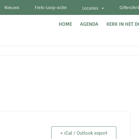
Nieuws
Fiets-Loop-actie
Giften/An
Locaties
HOME
AGENDA
KERK IN HET 
+ iCal / Outlook export