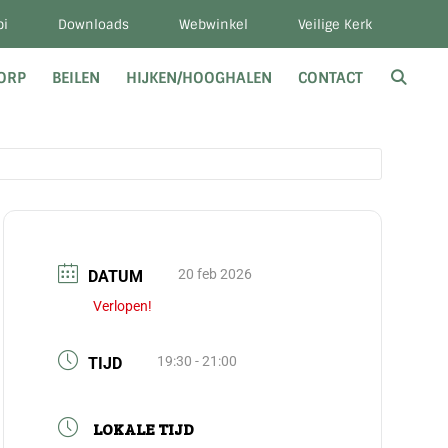
bi
Downloads
Webwinkel
Veilige Kerk
DORP
BEILEN
HIJKEN/HOOGHALEN
CONTACT
20 feb 2026
DATUM
Verlopen!
19:30 - 21:00
TIJD
LOKALE TIJD