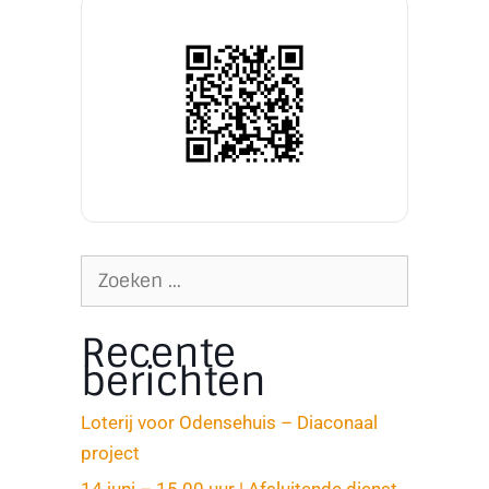
Recente
berichten
Loterij voor Odensehuis – Diaconaal
project
14 juni – 15.00 uur | Afsluitende dienst