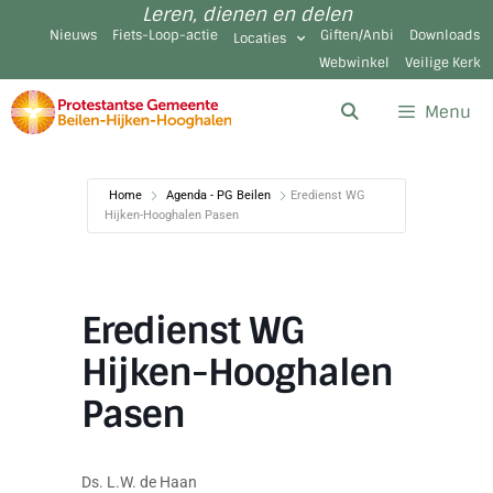
Leren, dienen en delen
Nieuws
Fiets-Loop-actie
Giften/Anbi
Downloads
Locaties
Webwinkel
Veilige Kerk
Menu
Home
Agenda - PG Beilen
Eredienst WG
Hijken-Hooghalen Pasen
Eredienst WG
Hijken-Hooghalen
Pasen
Ds. L.W. de Haan