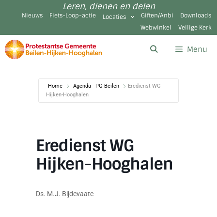
Leren, dienen en delen
Nieuws
Fiets-Loop-actie
Giften/Anbi
Downloads
Locaties
Webwinkel
Veilige Kerk
Menu
Home
Agenda - PG Beilen
Eredienst WG
Hijken-Hooghalen
Eredienst WG
Hijken-Hooghalen
Ds. M.J. Bijdevaate