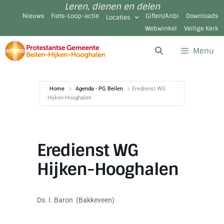
Leren, dienen en delen
Nieuws
Fiets-Loop-actie
Giften/Anbi
Downloads
Locaties
Webwinkel
Veilige Kerk
Menu
Home
Agenda - PG Beilen
Eredienst WG
Hijken-Hooghalen
Eredienst WG
Hijken-Hooghalen
Ds. I. Baron (Bakkeveen)