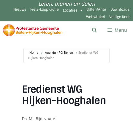
Leren, dienen en delen
Nieuws
Fiets-Loop-actie
Giften/Anbi
Downloads
Locaties
Webwinkel
Veilige Kerk
Menu
Home
Agenda - PG Beilen
Eredienst WG
Hijken-Hooghalen
Eredienst WG
Hijken-Hooghalen
Ds. M.. Bijdevaate