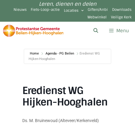
Leren, dienen en delen
Nieuws
Fiets-Loop-actie
Giften/Anbi
Downloads
Locaties
Webwinkel
Veilige Kerk
Menu
Home
Agenda - PG Beilen
Eredienst WG
Hijken-Hooghalen
Eredienst WG
Hijken-Hooghalen
Ds. M. Bruinewoud (Alteveer/Kerkenveld)