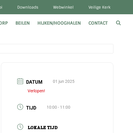
bi
Downloads
Webwinkel
Veilige Kerk
DORP
BEILEN
HIJKEN/HOOGHALEN
CONTACT
01 jun 2025
DATUM
Verlopen!
10:00 - 11:00
TIJD
LOKALE TIJD