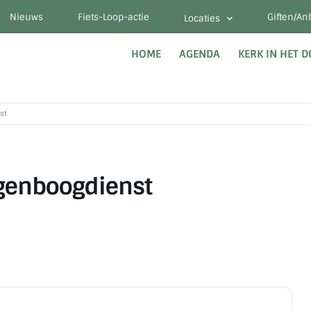
Nieuws
Fiets-Loop-actie
Giften/An
Locaties
HOME
AGENDA
KERK IN HET 
st
egenboogdienst