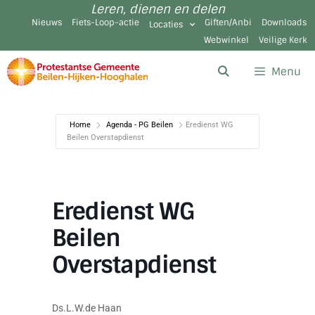
Leren, dienen en delen
Nieuws
Fiets-Loop-actie
Giften/Anbi
Downloads
Locaties
Webwinkel
Veilige Kerk
Menu
Home
Agenda - PG Beilen
Eredienst WG
Beilen Overstapdienst
Eredienst WG
Beilen
Overstapdienst
Ds.L.W.de Haan