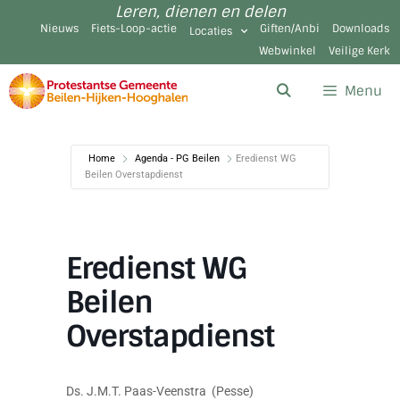
Leren, dienen en delen
Nieuws
Fiets-Loop-actie
Giften/Anbi
Downloads
Locaties
Webwinkel
Veilige Kerk
Menu
Home
Agenda - PG Beilen
Eredienst WG
Beilen Overstapdienst
Eredienst WG
Beilen
Overstapdienst
Ds. J.M.T. Paas-Veenstra (Pesse)