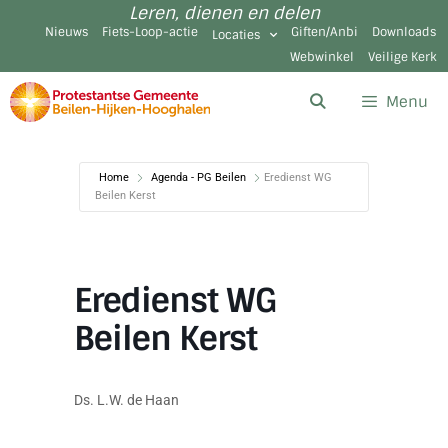
Leren, dienen en delen
Nieuws
Fiets-Loop-actie
Giften/Anbi
Downloads
Locaties
Webwinkel
Veilige Kerk
Menu
Home
Agenda - PG Beilen
Eredienst WG
Beilen Kerst
Eredienst WG
Beilen Kerst
Ds. L.W. de Haan