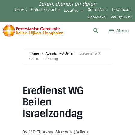
Leren, dienen en delen
Nieuws
Fiets-Loop-actie
Giften/Anbi
Downloads
Locaties
Webwinkel
Veilige Kerk
Menu
Home
Agenda - PG Beilen
Eredienst WG
Beilen Israelzondag
Eredienst WG
Beilen
Israelzondag
Ds. V.T. Thurkow-Wierenga (Beilen)