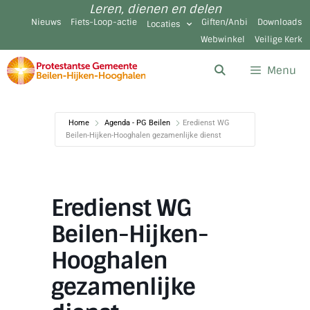
Leren, dienen en delen
Nieuws
Fiets-Loop-actie
Giften/Anbi
Downloads
Locaties
Webwinkel
Veilige Kerk
Menu
Home
Agenda - PG Beilen
Eredienst WG
Beilen-Hijken-Hooghalen gezamenlijke dienst
Eredienst WG
Beilen-Hijken-
Hooghalen
gezamenlijke