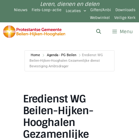
Leren, dienen en delen
Nieuws
Fiets-Loop-actie
Giften/Anbi
Downloads
Locaties
Webwinkel
Veilige Kerk
Menu
Home
Agenda - PG Beilen
Eredienst WG
Beilen-Hijken-Hooghalen Gezamenlijke dienst
Bevestiging Ambtsdrager
Eredienst WG
Beilen-Hijken-
Hooghalen
Gezamenlijke