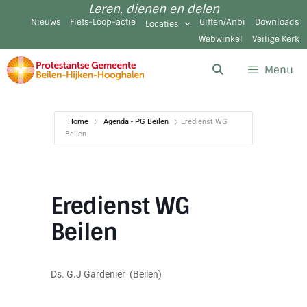
Leren, dienen en delen
Nieuws
Fiets-Loop-actie
Giften/Anbi
Downloads
Locaties
Webwinkel
Veilige Kerk
Menu
Home
Agenda - PG Beilen
Eredienst WG
Beilen
Eredienst WG
Beilen
Ds. G.J Gardenier (Beilen)