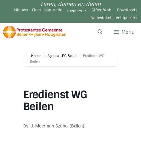
Leren, dienen en delen
Nieuws
Fiets-Loop-actie
Giften/Anbi
Downloads
Locaties
Webwinkel
Veilige Kerk
Menu
Home
Agenda - PG Beilen
Eredienst WG
Beilen
Eredienst WG
Beilen
Ds. J. Moerman-Szabo (Beilen)