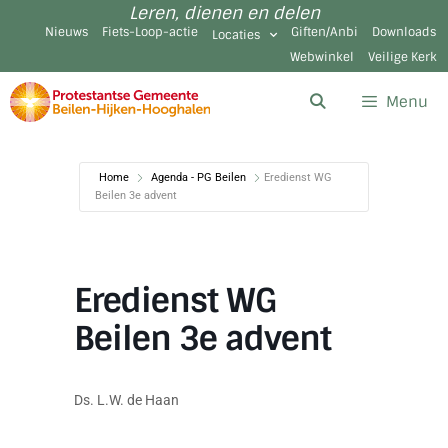
Leren, dienen en delen
Nieuws
Fiets-Loop-actie
Giften/Anbi
Downloads
Locaties
Webwinkel
Veilige Kerk
Menu
Home
Agenda - PG Beilen
Eredienst WG
Beilen 3e advent
Eredienst WG
Beilen 3e advent
Ds. L.W. de Haan