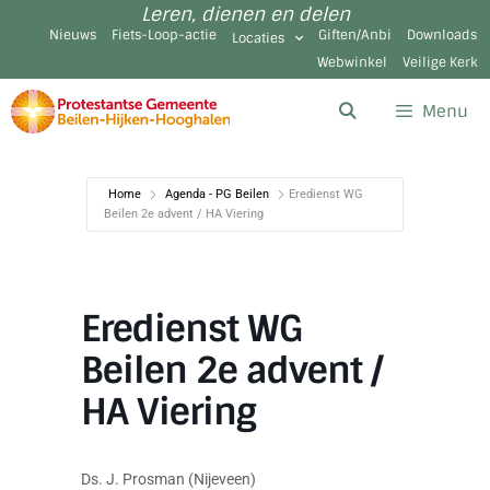
Leren, dienen en delen
Nieuws
Fiets-Loop-actie
Giften/Anbi
Downloads
Locaties
Webwinkel
Veilige Kerk
Menu
Home
Agenda - PG Beilen
Eredienst WG
Beilen 2e advent / HA Viering
Eredienst WG
Beilen 2e advent /
HA Viering
Ds. J. Prosman (Nijeveen)