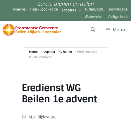
Leren, dienen en delen
Nieuws
Fiets-Loop-actie
Giften/Anbi
Downloads
Locaties
Webwinkel
Veilige Kerk
Menu
Home
Agenda - PG Beilen
Eredienst WG
Beilen 1e advent
Eredienst WG
Beilen 1e advent
Ds. M.J. Bijdevaate