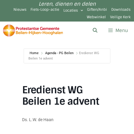
Leren, dienen en delen
Nieuws
Fiets-Loop-actie
Giften/Anbi
Downloads
Locaties
Webwinkel
Veilige Kerk
Menu
Home
Agenda - PG Beilen
Eredienst WG
Beilen 1e advent
Eredienst WG
Beilen 1e advent
Ds. L.W. de Haan