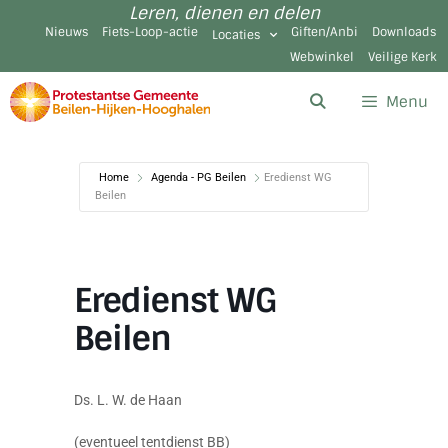
Leren, dienen en delen
Nieuws
Fiets-Loop-actie
Giften/Anbi
Downloads
Locaties
Webwinkel
Veilige Kerk
Menu
Home
Agenda - PG Beilen
Eredienst WG
Beilen
Eredienst WG
Beilen
Ds. L. W. de Haan
(eventueel tentdienst BB)