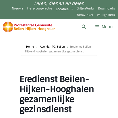
Leren, dienen en delen
Nieuws
Fiets-Loop-actie
Giften/Anbi
Downloads
Locaties
Webwinkel
Veilige Kerk
Menu
Home
Agenda - PG Beilen
Eredienst Beilen-
Hijken-Hooghalen gezamenlijke gezinsdienst
Eredienst Beilen-
Hijken-Hooghalen
gezamenlijke
gezinsdienst