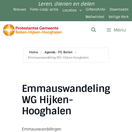
Leren, dienen en delen
Nieuws
Fiets-Loop-actie
Giften/Anbi
Downloads
Locaties
Webwinkel
Veilige Kerk
Menu
Home
Agenda - PG Beilen
Emmauswandeling WG Hijken-Hooghalen
Emmauswandeling
WG Hijken-
Hooghalen
Emmauswandelingen