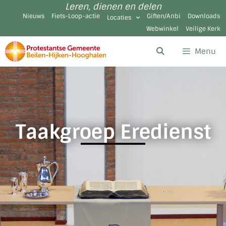
Leren, dienen en delen
Nieuws
Fiets-Loop-actie
Giften/Anbi
Downloads
Locaties
Webwinkel
Veilige Kerk
Menu
Taakgroep Eredienst