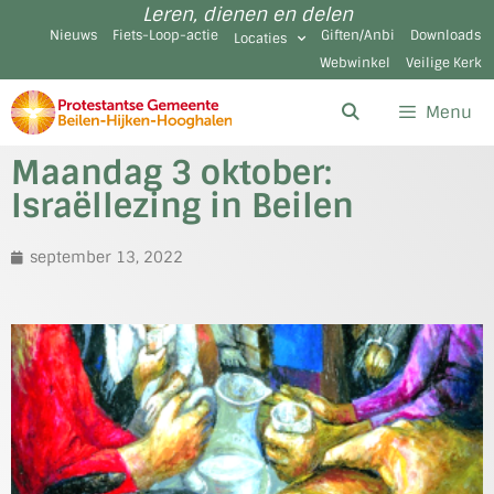
Leren, dienen en delen
Nieuws
Fiets-Loop-actie
Giften/Anbi
Downloads
Locaties
Webwinkel
Veilige Kerk
Menu
Maandag 3 oktober:
Israëllezing in Beilen
september 13, 2022