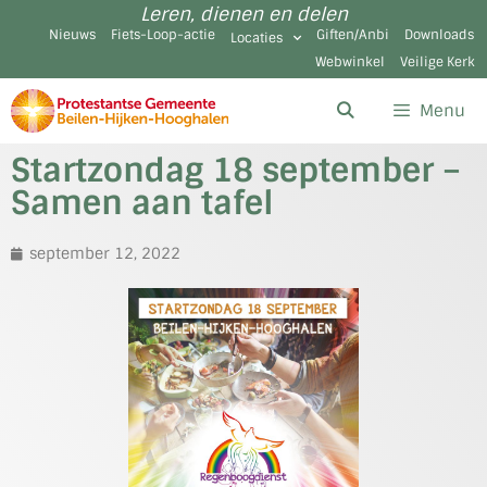
Leren, dienen en delen
Nieuws
Fiets-Loop-actie
Giften/Anbi
Downloads
Locaties
Webwinkel
Veilige Kerk
Menu
Startzondag 18 september –
Samen aan tafel
september 12, 2022