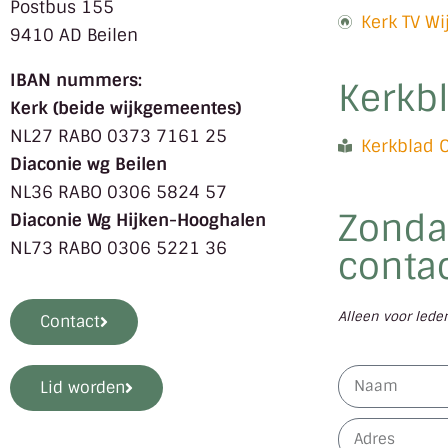
Postbus 155
Kerk TV W
9410 AD Beilen
IBAN nummers:
Kerkb
Kerk (beide wijkgemeentes)
NL27 RABO 0373 7161 25
Kerkblad 
Diaconie wg Beilen
NL36 RABO 0306 5824 57
Zonda
Diaconie Wg Hijken-Hooghalen
NL73 RABO 0306 5221 36
contac
Alleen voor led
Contact
Lid worden