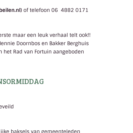
eilen.nl
) of telefoon 06 4882 0171
rste maar een leuk verhaal telt ook!!
Hennie Doornbos en Bakker Berghuis
in het Rad van Fortuin aangeboden
PONSORMIDDAG
eveild
lijke baksels van gemeenteleden