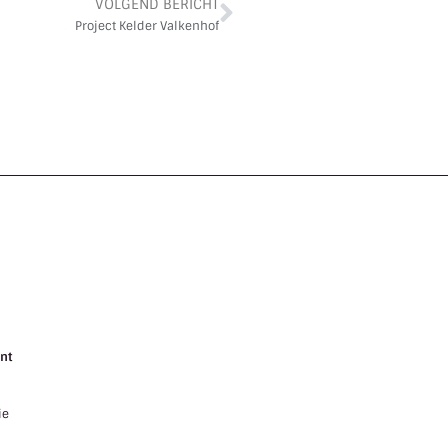
VOLGEND BERICHT
Project Kelder Valkenhof
nt
ie