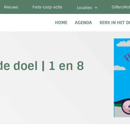
Nieuws
Fiets-Loop-actie
Giften/An
Locaties
HOME
AGENDA
KERK IN HET 
e doel | 1 en 8