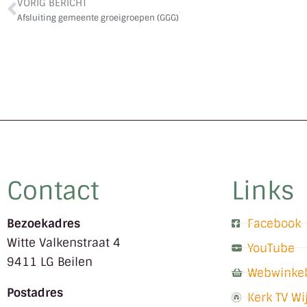
VORIG BERICHT
Afsluiting gemeente groeigroepen (GGG)
Contact
Links
Bezoekadres
Facebook
Witte Valkenstraat 4
YouTube
9411 LG Beilen
Webwinke
Postadres
Kerk TV W