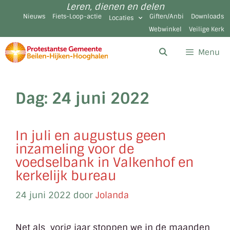
Leren, dienen en delen
Nieuws
Fiets-Loop-actie
Giften/Anbi
Downloads
Locaties
Webwinkel
Veilige Kerk
Menu
Dag:
24 juni 2022
In juli en augustus geen
inzameling voor de
voedselbank in Valkenhof en
kerkelijk bureau
24 juni 2022
door
Jolanda
Net als vorig jaar stoppen we in de maanden