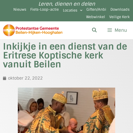
Leren, dienen en delen
Nieuws
Fiets-Loop-actie
Giften/Anbi
Downloads
Locaties
Webwinkel
Veilige Kerk
Menu
Inkijkje in een dienst van de
Eritrese Koptische kerk
vanuit Beilen
oktober 22, 2022