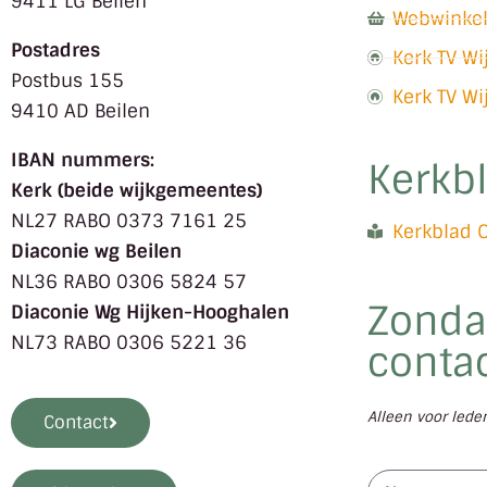
9411 LG Beilen
Webwinke
Postadres
Kerk TV W
Postbus 155
Kerk TV W
9410 AD Beilen
IBAN nummers:
Kerkb
Kerk (beide wijkgemeentes)
NL27 RABO 0373 7161 25
Kerkblad 
Diaconie wg Beilen
NL36 RABO 0306 5824 57
Zonda
Diaconie Wg Hijken-Hooghalen
NL73 RABO 0306 5221 36
contac
Alleen voor led
Contact