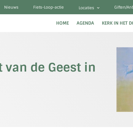
Nieuws
Fiets-Loop-actie
Giften/An
Locaties
HOME
AGENDA
KERK IN HET 
t van de Geest in