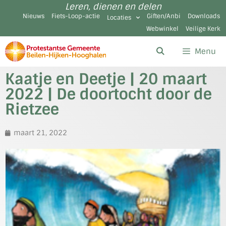
Leren, dienen en delen
Nieuws
Fiets-Loop-actie
Giften/Anbi
Downloads
Locaties
Webwinkel
Veilige Kerk
Menu
Kaatje en Deetje | 20 maart
2022 | De doortocht door de
Rietzee
maart 21, 2022