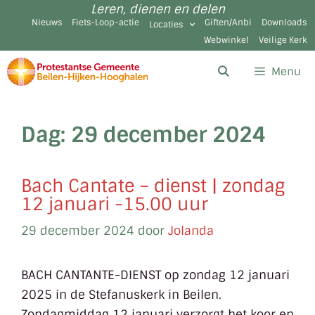
Leren, dienen en delen
Nieuws
Fiets-Loop-actie
Giften/Anbi
Downloads
Locaties
Webwinkel
Veilige Kerk
Menu
Dag:
29 december 2024
Bach Cantate – dienst | zondag
12 januari -15.00 uur
29 december 2024
door
Jolanda
BACH CANTANTE-DIENST op zondag 12 januari
2025 in de Stefanuskerk in Beilen.
Zondagmiddag 12 januari verzorgt het koor en