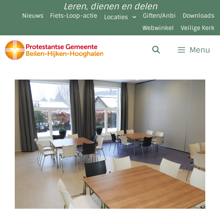
Leren, dienen en delen
Nieuws
Fiets-Loop-actie
Giften/Anbi
Downloads
Locaties
Webwinkel
Veilige Kerk
Menu