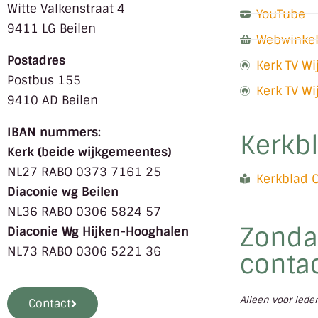
Witte Valkenstraat 4
YouTube
9411 LG Beilen
Webwinke
Postadres
Kerk TV W
Postbus 155
Kerk TV W
9410 AD Beilen
IBAN nummers:
Kerkb
Kerk (beide wijkgemeentes)
NL27 RABO 0373 7161 25
Kerkblad 
Diaconie wg Beilen
NL36 RABO 0306 5824 57
Zonda
Diaconie Wg Hijken-Hooghalen
NL73 RABO 0306 5221 36
contac
Alleen voor led
Contact