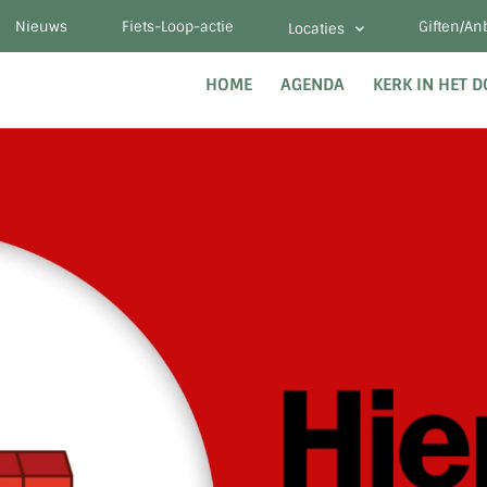
Nieuws
Fiets-Loop-actie
Giften/An
Locaties
HOME
AGENDA
KERK IN HET 