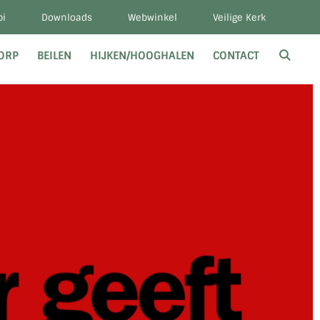
bi
Downloads
Webwinkel
Veilige Kerk
DORP
BEILEN
HIJKEN/HOOGHALEN
CONTACT