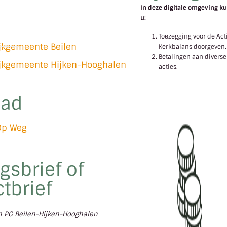
In deze digitale omgeving ku
u:
l
Toezegging voor de Act
ijkgemeente Beilen
Kerkbalans doorgeven.
Betalingen aan diverse
ijkgemeente Hijken-Hooghalen
acties.
lad
Op Weg
gsbrief of
tbrief
en PG Beilen-Hijken-Hooghalen