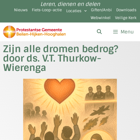
Leren, dienen en delen
Nieuws
Fiets-Loop-actie
Giften/Anbi
Downloads
Locaties
Webwinkel
Veilige Kerk
Menu
Zijn alle dromen bedrog?
door ds. V.T. Thurkow-
Wierenga