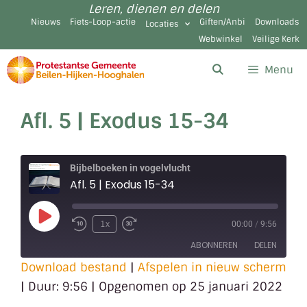
Leren, dienen en delen
Nieuws
Fiets-Loop-actie
Giften/Anbi
Downloads
Locaties
Webwinkel
Veilige Kerk
Menu
Afl. 5 | Exodus 15-34
Bijbelboeken in vogelvlucht
Afl. 5 | Exodus 15-34
1x
00:00
/
9:56
ABONNEREN
DELEN
Download bestand
|
Afspelen in nieuw scherm
|
Duur: 9:56
|
Opgenomen op 25 januari 2022
DELEN
RSS FEED