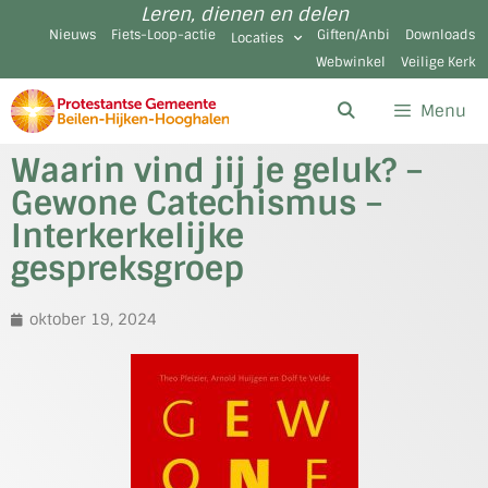
Leren, dienen en delen
Nieuws
Fiets-Loop-actie
Giften/Anbi
Downloads
Locaties
Webwinkel
Veilige Kerk
Menu
Waarin vind jij je geluk? –
Gewone Catechismus –
Interkerkelijke
gespreksgroep
oktober 19, 2024