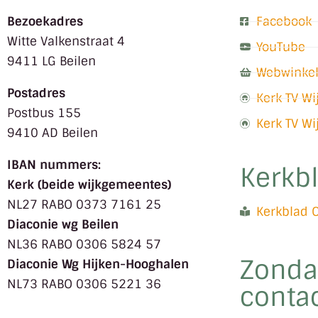
Bezoekadres
Facebook
Witte Valkenstraat 4
YouTube
9411 LG Beilen
Webwinke
Postadres
Kerk TV W
Postbus 155
Kerk TV W
9410 AD Beilen
IBAN nummers:
Kerkb
Kerk (beide wijkgemeentes)
NL27 RABO 0373 7161 25
Kerkblad 
Diaconie wg Beilen
NL36 RABO 0306 5824 57
Zonda
Diaconie Wg Hijken-Hooghalen
NL73 RABO 0306 5221 36
contac