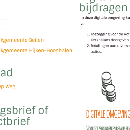
bijdragen
In deze digitale omgeving ku
u:
l
Toezegging voor de Act
ijkgemeente Beilen
Kerkbalans doorgeven.
Betalingen aan diverse
ijkgemeente Hijken-Hooghalen
acties.
lad
Op Weg
gsbrief of
tbrief