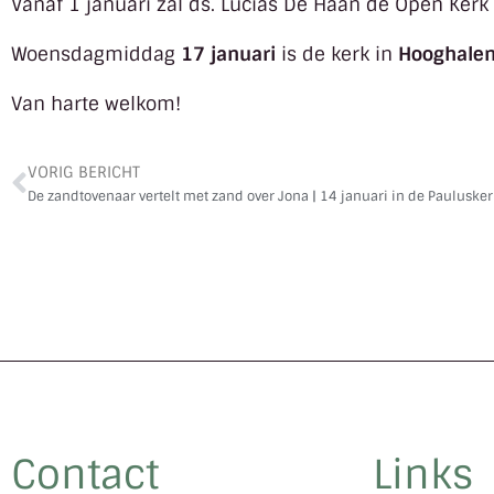
Vanaf 1 januari zal ds. Lucias De Haan de Open Kerk
Woensdagmiddag
17 januari
is de kerk in
Hooghale
Van harte welkom!
VORIG BERICHT
De zandtovenaar vertelt met zand over Jona | 14 januari in de Pauluske
Contact
Links