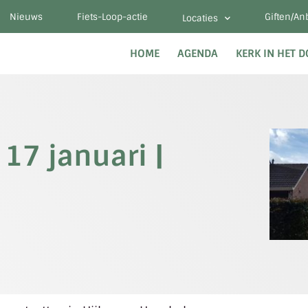
Nieuws
Fiets-Loop-actie
Giften/An
Locaties
HOME
AGENDA
KERK IN HET 
17 januari |