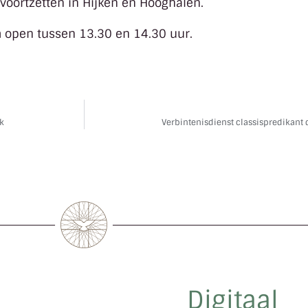
 voortzetten in Hijken en Hooghalen.
n
open tussen 13.30 en 14.30 uur.
rk
Verbintenisdienst classispredikant 
Digitaal