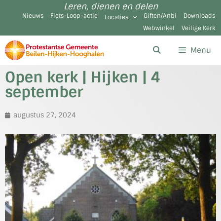
Leren, dienen en delen
Nieuws
Fiets-Loop-actie
Giften/Anbi
Downloads
Locaties
Webwinkel
Veilige Kerk
Menu
Open kerk | Hijken | 4
september
augustus 27, 2024